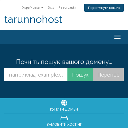
Українська
Вхід
Реєстрація
Переглянути кошик
tarunnohost
Togg
navig
Почніть пошук вашого домену...
КУПИТИ ДОМЕН
ЗАМОВИТИ ХОСТІНГ