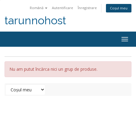
Română
Autentificare
Înregistrare
Coșul meu
tarunnohost
Togg
navig
Nu am putut încărca nici un grup de produse.